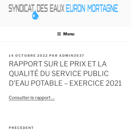
Aller
au
contenu
principal
SIVU
EAUX EURON MORTAGNE
Menu
PUBLIÉ
14 OCTOBRE 2022
PAR
ADMIN3537
LE
RAPPORT SUR LE PRIX ET LA
QUALITÉ DU SERVICE PUBLIC
D’EAU POTABLE – EXERCICE 2021
Consulter le rapport …
Navigation
Article
PRÉCÉDENT