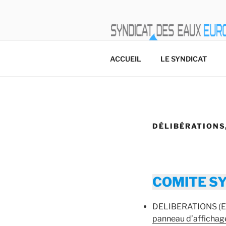
Aller
au
contenu
principal
SIVU
EAUX EURON MORTAGNE
ACCUEIL
LE SYNDICAT
DÉLIBÉRATIONS
COMITE SY
DELIBERATIONS (EXT
panneau d’affichage